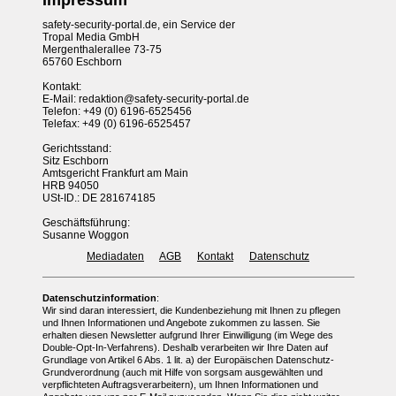
Impressum
safety-security-portal.de, ein Service der
Tropal Media GmbH
Mergenthalerallee 73-75
65760 Eschborn
Kontakt:
E-Mail:
redaktion@safety-security-portal.de
Telefon: +49 (0) 6196-6525456
Telefax: +49 (0) 6196-6525457
Gerichtsstand:
Sitz Eschborn
Amtsgericht Frankfurt am Main
HRB 94050
USt-ID.: DE 281674185
Geschäftsführung:
Susanne Woggon
Mediadaten
AGB
Kontakt
Datenschutz
Datenschutzinformation
:
Wir sind daran interessiert, die Kundenbeziehung mit Ihnen zu pflegen
und Ihnen Informationen und Angebote zukommen zu lassen. Sie
erhalten diesen Newsletter aufgrund Ihrer Einwilligung (im Wege des
Double-Opt-In-Verfahrens). Deshalb verarbeiten wir Ihre Daten auf
Grundlage von Artikel 6 Abs. 1 lit. a) der Europäischen Datenschutz-
Grundverordnung (auch mit Hilfe von sorgsam ausgewählten und
verpflichteten Auftragsverarbeitern), um Ihnen Informationen und